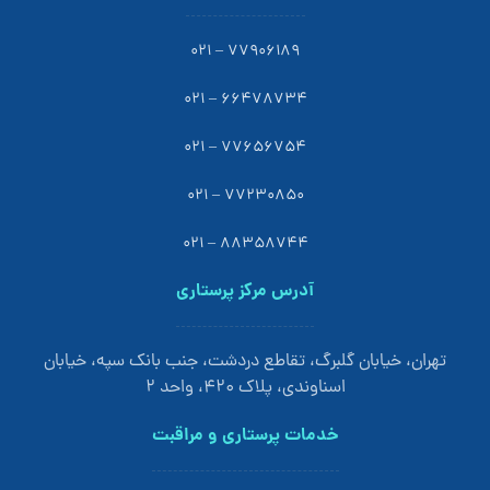
77906189 – 021
66478734 – 021
77656754 – 021
77230850 – 021
88358744 – 021
آدرس مرکز پرستاری
تهران، خیابان گلبرگ، تقاطع دردشت، جنب بانک سپه، خیابان
اسناوندی، پلاک 420، واحد 2
خدمات پرستاری و مراقبت