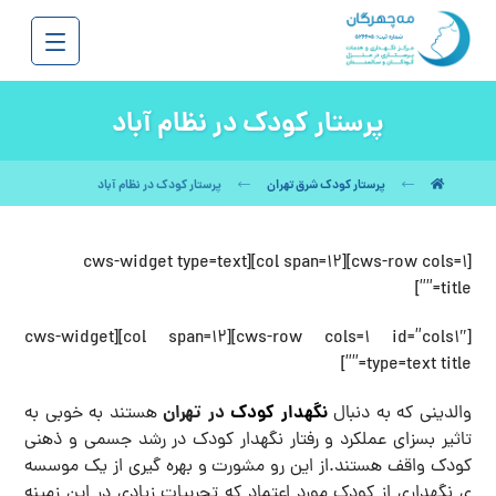
پرستار کودک در نظام آباد
پرستار کودک شرق تهران
پرستار کودک در نظام آباد
[cws-row cols=1][col span=12][cws-widget type=text
title=””]
[cws-row cols=1 id=”cols1″][col span=12][cws-widget
type=text title=””]
نگهدار کودک
در تهران
والدینی که به دنبال
هستند به خوبی به
تاثیر بسزای عملکرد و رفتار نگهدار کودک در رشد جسمی و ذهنی
کودک واقف هستند.از این رو مشورت و بهره گیری از یک موسسه
ی نگهداری از کودک مورد اعتماد که تجربیات زیادی در این زمینه