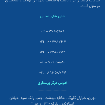
خدمات پرستاری در دردشت و خدمات نگهداری کودک و سالمندان
در منزل است.
تلفن های تماس
77906189 – 021
66478734 – 021
77656754 – 021
77230850 – 021
88358744 – 021
آدرس مرکز پرستاری
تهران، خیابان گلبرگ، تقاطع دردشت، جنب بانک سپه، خیابان
اسناوندی، پلاک 420، واحد 2