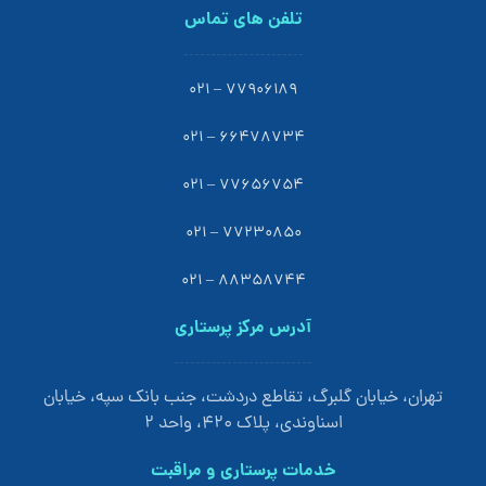
تلفن های تماس
77906189 – 021
66478734 – 021
77656754 – 021
77230850 – 021
88358744 – 021
آدرس مرکز پرستاری
تهران، خیابان گلبرگ، تقاطع دردشت، جنب بانک سپه، خیابان
اسناوندی، پلاک 420، واحد 2
خدمات پرستاری و مراقبت