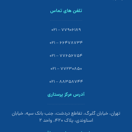
تلفن های تماس
77906189 – 021
66478734 – 021
77656754 – 021
77230850 – 021
88358744 – 021
آدرس مرکز پرستاری
تهران، خیابان گلبرگ، تقاطع دردشت، جنب بانک سپه، خیابان
اسناوندی، پلاک 420، واحد 2