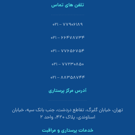
تلفن های تماس
77906189 – 021
66478734 – 021
77656754 – 021
77230850 – 021
88358744 – 021
آدرس مرکز پرستاری
تهران، خیابان گلبرگ، تقاطع دردشت، جنب بانک سپه، خیابان
اسناوندی، پلاک 420، واحد 2
خدمات پرستاری و مراقبت