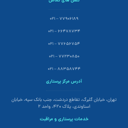
تلفن های تماس
77906189 – 021
66478734 – 021
77656754 – 021
77230850 – 021
88358744 – 021
آدرس مرکز پرستاری
تهران، خیابان گلبرگ، تقاطع دردشت، جنب بانک سپه، خیابان
اسناوندی، پلاک 420، واحد 2
خدمات پرستاری و مراقبت